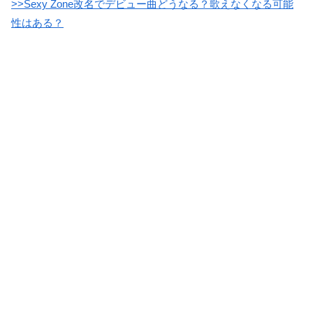
>>Sexy Zone改名でデビュー曲どうなる？歌えなくなる可能
性はある？