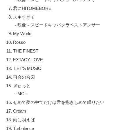
君にHITOMEBORE
スキすぎて
～映像～スピードキャバクラベストアンサー
My World
Rosso
THE FINEST
EXTACY LOVE
LET’S MUSIC
再会の合図
ぎゅっと
～MC～
せめて夢の中でだけは君を抱きしめて眠りたい
Cream
雨に唄えば
Turbulence