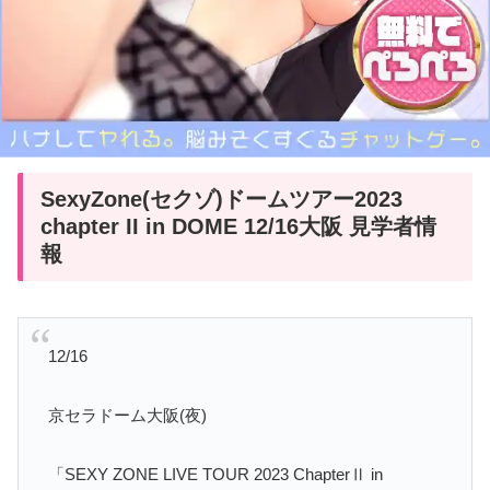
SexyZone(セクゾ)ドームツアー2023
chapter II in DOME 12/16大阪 見学者情
報
12/16
京セラドーム大阪(夜)
「SEXY ZONE LIVE TOUR 2023 ChapterⅡ in