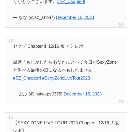
りがとうございます。
#SZ_ChapterII
— なな (@sz_shori7)
December 16, 2023
セクゾ ChapterⅡ 12/16 京セラ レポ
風磨「もしかしたらあなたにとって今日がSexyZone
と叫べる最後の日になるかもしれません」
#SZ_ChapterII
#SexyZoneLiveTour2023
— ぷぷ (@jnstwkpsJ375)
December 16, 2023
【SEXY ZONE LIVE TOUR 2023 Chapter ll 12/16 大阪
レポ】