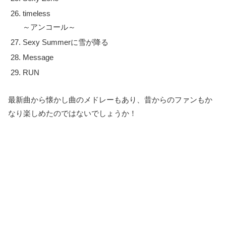
timeless
～アンコール～
Sexy Summerに雪が降る
Message
RUN
最新曲から懐かし曲のメドレーもあり、昔からのファンもか
なり楽しめたのではないでしょうか！