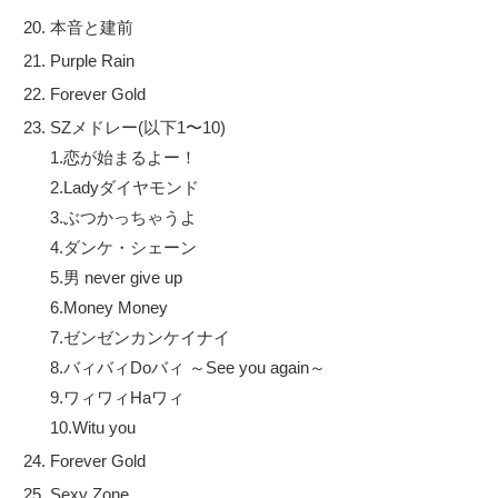
本音と建前
Purple Rain
Forever Gold
SZメドレー(以下1〜10)
1.恋が始まるよー！
2.Ladyダイヤモンド
3.ぶつかっちゃうよ
4.ダンケ・シェーン
5.男 never give up
6.Money Money
7.ゼンゼンカンケイナイ
8.バィバィDoバィ ～See you again～
9.ワィワィHaワィ
10.Witu you
Forever Gold
Sexy Zone