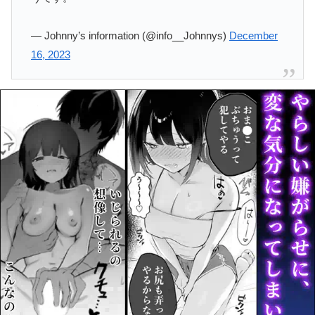
— Johnny’s information (@info__Johnnys)
December
16, 2023