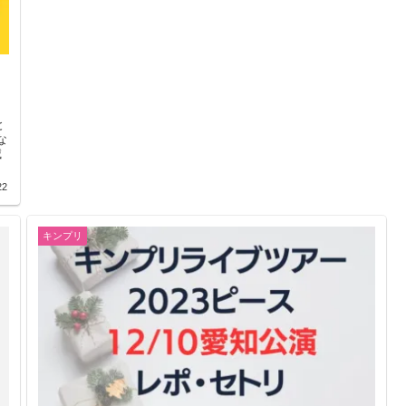
と
滅
22
キンプリ