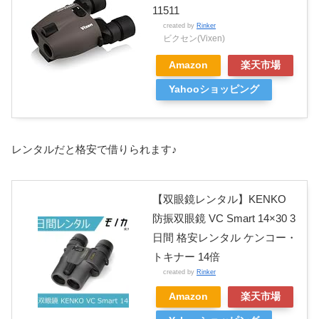
11511
created by
Rinker
ビクセン(Vixen)
Amazon
楽天市場
Yahooショッピング
レンタルだと格安で借りられます♪
【双眼鏡レンタル】KENKO
防振双眼鏡 VC Smart 14×30 3
日間 格安レンタル ケンコー・
トキナー 14倍
created by
Rinker
Amazon
楽天市場