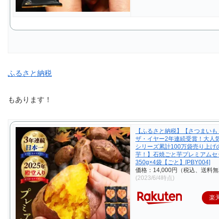
ふるさと納税
もあります！
【ふるさと納税】【さつまいも
ザ・イヤー2年連続受賞！大人
シリーズ累計100万袋売り上げ
芋！】石焼ごと芋プレミアムセ
350g×4袋【ごと】[PBY004]
価格：14,000円（税込、送料無
(2023/6/4時点)
楽