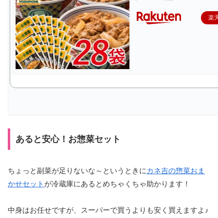
楽
あると安心！お惣菜セット
ちょっと副菜が足りないな～というときに
カネ吉の惣菜おま
かせセット
が冷蔵庫にあるとめちゃくちゃ助かります！
中身はお任せですが、スーパーで買うよりも安く買えますよ♪