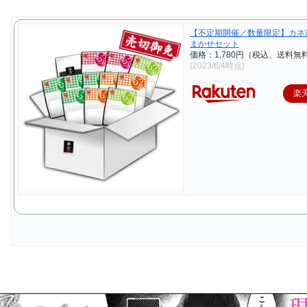
【不定期開催／数量限定】カネ
まかせセット
価格：1,780円（税込、送料無料
(2023/6/4時点)
楽