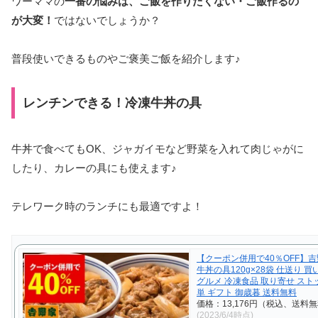
ワーママの
一番の悩みは、ご飯を作りたくない・ご飯作るの
が大変！
ではないでしょうか？
普段使いできるものやご褒美ご飯を紹介します♪
レンチンできる！冷凍牛丼の具
牛丼で食べてもOK、ジャガイモなど野菜を入れて肉じゃがに
したり、カレーの具にも使えます♪
テレワーク時のランチにも最適ですよ！
【クーポン併用で40％OFF】吉
牛丼の具120g×28袋 仕送り 買
グルメ 冷凍食品 取り寄せ ストッ
単 ギフト 御歳暮 送料無料
価格：13,176円（税込、送料無
(2023/6/4時点)