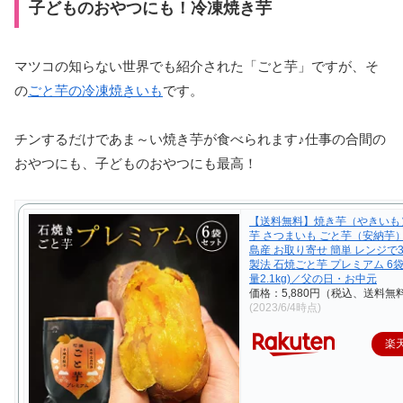
子どものおやつにも！冷凍焼き芋
マツコの知らない世界でも紹介された「ごと芋」ですが、そ
の
ごと芋の冷凍焼きいも
です。
チンするだけであま～い焼き芋が食べられます♪仕事の合間の
おやつにも、子どものおやつにも最高！
【送料無料】焼き芋（やきいも
芋 さつまいも ごと芋（安納芋
島産 お取り寄せ 簡単 レンジで
製法 石焼ごと芋 プレミアム 6
量2.1kg)／父の日・お中元
価格：5,880円（税込、送料無料
(2023/6/4時点)
楽